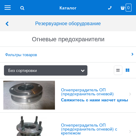
Каталог
0
Резервуарное оборудование
Огневые предохранители
Фильтры товаров
Огнепреградитель ОП
(предохранитель огневой)
Свяжитесь с нами насчет цены
Огнепреградитель ОП
(предохранитель огневой) с
крепежом