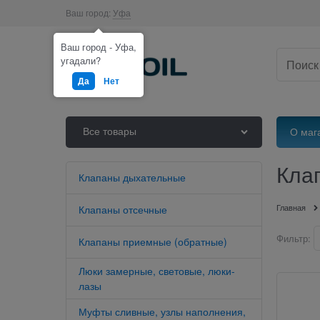
Ваш город:
Уфа
Ваш город - Уфа,
угадали?
Да
Нет
Все товары
О маг
Кла
Клапаны дыхательные
Главная
Клапаны отсечные
Фильтр:
Клапаны приемные (обратные)
Люки замерные, световые, люки-
лазы
Муфты сливные, узлы наполнения,