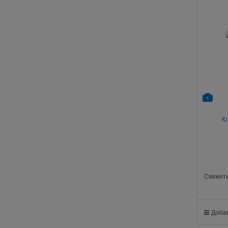
1
К
Свяжите
Добав