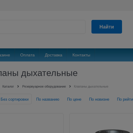
Найти
азине
Оплата
Доставка
Контакты
паны дыхательные
Каталог
Резервуарное оборудование
Клапаны дыхательные
Без сортировки
По названию
По цене
По новизне
По рейти