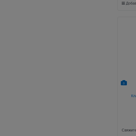
Добав
0
Кл
Свяжите